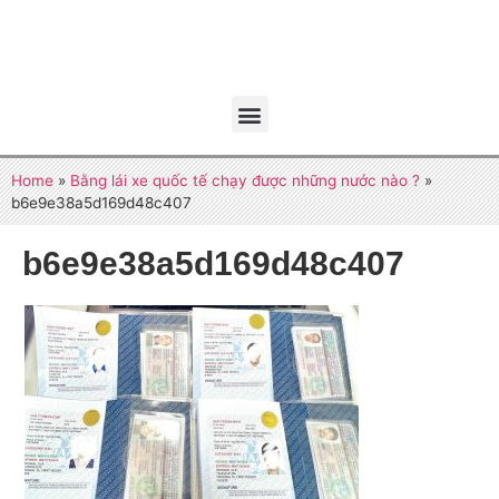
Home
»
Bằng lái xe quốc tế chạy được những nước nào ?
»
b6e9e38a5d169d48c407
b6e9e38a5d169d48c407