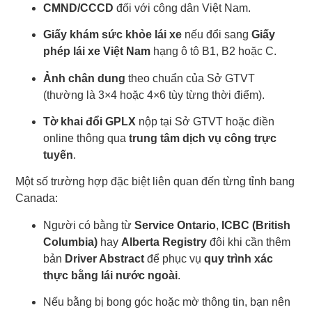
CMND/CCCD
đối với công dân Việt Nam.
Giấy khám sức khỏe lái xe
nếu đổi sang
Giấy
phép lái xe Việt Nam
hạng ô tô B1, B2 hoặc C.
Ảnh chân dung
theo chuẩn của Sở GTVT
(thường là 3×4 hoặc 4×6 tùy từng thời điểm).
Tờ khai đổi GPLX
nộp tại Sở GTVT hoặc điền
online thông qua
trung tâm dịch vụ công trực
tuyến
.
Một số trường hợp đặc biệt liên quan đến từng tỉnh bang
Canada:
Người có bằng từ
Service Ontario
,
ICBC (British
Columbia)
hay
Alberta Registry
đôi khi cần thêm
bản
Driver Abstract
để phục vụ
quy trình xác
thực bằng lái nước ngoài
.
Nếu bằng bị bong góc hoặc mờ thông tin, bạn nên