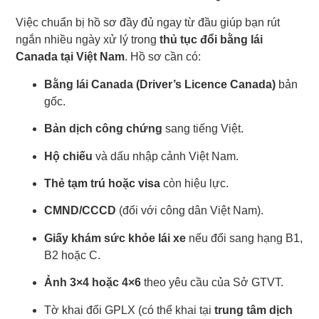
Việc chuẩn bị hồ sơ đầy đủ ngay từ đầu giúp bạn rút
ngắn nhiều ngày xử lý trong
thủ tục đổi bằng lái
Canada tại Việt Nam
. Hồ sơ cần có:
Bằng lái Canada (Driver’s Licence Canada)
bản
gốc.
Bản dịch công chứng
sang tiếng Việt.
Hộ chiếu
và dấu nhập cảnh Việt Nam.
Thẻ tạm trú hoặc visa
còn hiệu lực.
CMND/CCCD
(đối với công dân Việt Nam).
Giấy khám sức khỏe lái xe
nếu đổi sang hạng B1,
B2 hoặc C.
Ảnh 3×4 hoặc 4×6
theo yêu cầu của Sở GTVT.
Tờ khai đổi GPLX (có thể khai tại
trung tâm dịch