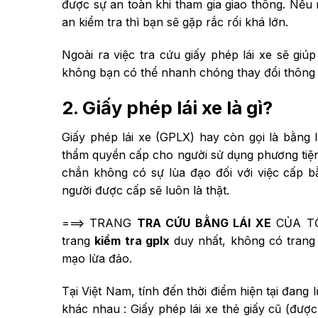
được sự an toàn khi tham gia giao thông. Nếu 
an kiểm tra thì bạn sẽ gặp rắc rối khá lớn.
Ngoài ra việc tra cứu giấy phép lái xe sẽ giúp
không bạn có thể nhanh chóng thay đổi thông 
2. Giấy phép lái xe là gì?
Giấy phép lái xe (GPLX) hay còn gọi là bằng l
thẩm quyền cấp cho người sử dụng phương tiện 
chắn không có sự lùa đạo đối với việc cấp 
người được cấp sẽ luôn là thật.
===> TRANG
TRA CỨU BẰNG LÁI XE
CỦA TỔ
trang
kiểm tra gplx
duy nhất, không có trang 
mạo lừa đảo.
Tại Việt Nam, tính đến thời điểm hiện tại đang l
khác nhau : Giấy phép lái xe thẻ giấy cũ (đượ