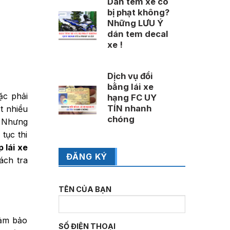
Dán tem xe có
bị phạt không?
Những LƯU Ý
dán tem decal
xe !
Dịch vụ đổi
bằng lái xe
ặc phải
hạng FC UY
TÍN nhanh
t nhiều
chóng
. Nhưng
tục thi
 lái xe
ĐĂNG KÝ
ách tra
TÊN CỦA BẠN
đảm bảo
SỐ ĐIỆN THOẠI