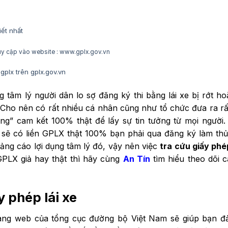
iết nhất
ruy cập vào website : www.gplx.gov.vn
gplx trên gplx.gov.vn
g tâm lý người dân lo sợ đăng ký thi bằng lái xe bị rớt ho
i. Cho nên có rất nhiều cá nhân cũng như tổ chức đưa ra rấ
ng” cam kết 100% thật để lấy sự tin tưởng từ mọi người
 sẽ có liền GPLX thật 100% bạn phải qua đăng ký làm thủ 
ng cáo lợi dụng tâm lý đó, vậy nên việc
tra cứu giấy phép
GPLX giả hay thật thì hãy cùng
An Tín
tìm hiểu theo dõi c
y phép lái xe
n trang web của tổng cục đường bộ Việt Nam sẽ giúp bạn 