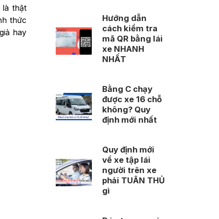
là thật
Hướng dẫn
nh thức
cách kiểm tra
giả hay
mã QR bằng lái
xe NHANH
NHẤT
Bằng C chạy
được xe 16 chỗ
không? Quy
định mới nhất
Quy định mới
về xe tập lái
người trên xe
phải TUÂN THỦ
gì