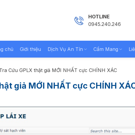
HOTLINE
0945.240.246
ng chủ
Giới thiệu
Dịch Vụ An Tín
Cẩm Mang
Li
Tra Cứu GPLX thật giả MỚI NHẤT cực CHÍNH XÁC
thật giả MỚI NHẤT cực CHÍNH XÁ