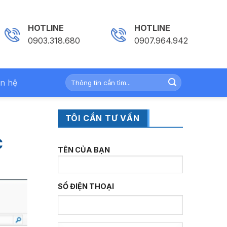
HOTLINE
HOTLINE
0903.318.680
0907.964.942
ên hệ
TÔI CẦN TƯ VẤN
C
TÊN CỦA BẠN
SỐ ĐIỆN THOẠI