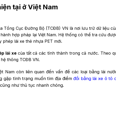
hiện tại ở Việt Nam
a Tổng Cục Đường Bộ (TCĐB) VN là nơi lưu trữ dữ liệu của
ưu hành hợp pháp lại Việt Nam. Hệ thống có thể tra cứu được
ấy phép lái xe thẻ nhựa PET mới.
ép lái xe
của tất cả các tỉnh thành trong cả nước. Theo q
n hệ thông TCĐB VN.
iệt Nam còn liên quan đến vấn đề các loại bằng lái nướ
g gặp tình trạng muốn tìm địa điểm
đổi bằng lái xe ô tô 
n cũng như thủ tục nhanh chóng.