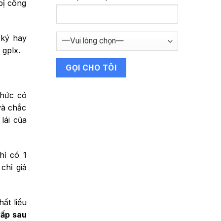
bị công
 ký hay
 gplx.
chức có
và chắc
lái của
hỉ có 1
chỉ giả
hất liều
Cấp sau