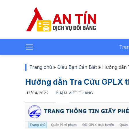
Bỏ
qua
nội
dung
Tra
Trang chủ
»
Điều Bạn Cần Biết
»
Hướng dẫn 
Hướng dẫn Tra Cứu GPLX 
17/04/2022
PHẠM VIẾT THẮNG