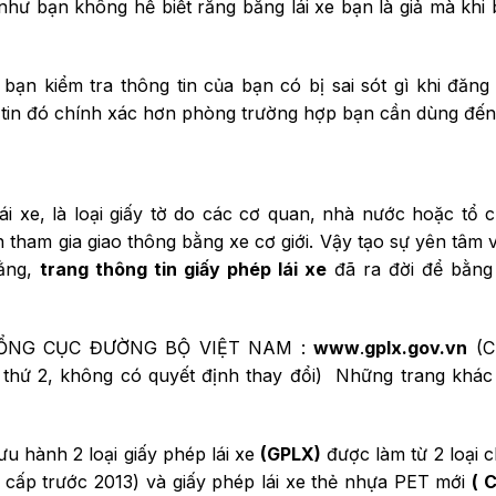
như bạn không hề biết rằng bằng lái xe bạn là giả mà khi 
 bạn kiểm tra thông tin của bạn có bị sai sót gì khi đăng
tin đó chính xác hơn phòng trường hợp bạn cần dùng đến
ái xe, là loại giấy tờ do các cơ quan, nhà nước hoặc tổ 
tham gia giao thông bằng xe cơ giới. Vậy tạo sự yên tâm 
bằng,
trang thông tin giấy phép lái xe
đã ra đời để bằng 
NG CỤC ĐƯỜNG BỘ VIỆT NAM :
www
.
gplx.gov.vn
(C
thứ 2, không có quyết định thay đổi) Những trang khác 
ưu hành 2 loại giấy phép lái xe
(GPLX)
được làm từ 2 loại c
c cấp trước 2013) và giấy phép lái xe thẻ nhựa PET mới
( 