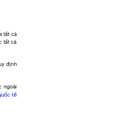
 tất cả
 tất cả
uy định
c ngoài
quốc tế