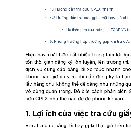
4.1 Hướng dẫn tra cứu GPLX nhanh
4.2 Hướng dẫn tra cứu gplx thật hay giả chi t
Hệ thống tra cứu thông tin TCĐB VN t
5. Những trường hợp thường gặp khi tra cứu 
Hiện nay xuất hiện rất nhiều trung tâm lợi dụn
tốn thời gian đăng ký, ôn luyện, lên trường th
dịch vụ cung cấp bằng lái xe “cực nhanh chó
không bao giờ có việc chỉ cần đăng ký là bạn
lấy bằng chứ không thể dễ dàng như những quả
vô cùng quan trong. Để biết cách phân biên 
cứu GPLX như thế nào để đề phòng kẻ xấu.
1. Lợi ích của việc tra cứu giấ
Việc tra cứu bằng lái hay gplx thật giả trê